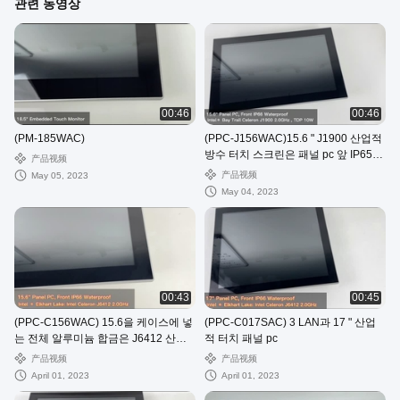
관련 동영상
00:46
00:46
(PM-185WAC)
(PPC-J156WAC)15.6 " J1900 산업적
방수 터치 스크린은 패널 pc 앞 IP65를
产品视频
끼워 넣었습니다
产品视频
May 05, 2023
May 04, 2023
00:43
00:45
(PPC-C156WAC) 15.6을 케이스에 넣
(PPC-C017SAC) 3 LAN과 17 " 산업
는 전체 알루미늄 합금은 J6412 산업
적 터치 패널 pc
적 올인원 컴퓨터로 조금씩 움직입니
产品视频
产品视频
다
April 01, 2023
April 01, 2023