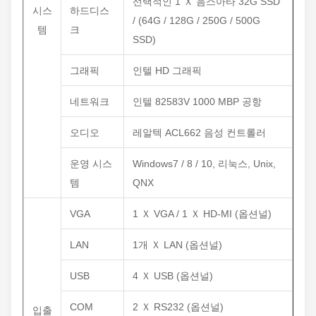
선택적인 1 Ｘ 음스아타 32G SSD
시스
하드디스
/ (64G / 128G / 250G / 500G
템
크
SSD)
그래픽
인텔 HD 그래픽
네트워크
인텔 82583V 1000 MBP 공항
오디오
레알텍 ACL662 음성 컨트롤러
운영 시스
Windows7 / 8 / 10, 리눅스, Unix,
템
QNX
VGA
1 Ｘ VGA / 1 Ｘ HD-MI (옵션널)
LAN
1개 Ｘ LAN (옵션널)
USB
4 Ｘ USB (옵션널)
COM
2 Ｘ RS232 (옵션널)
입출