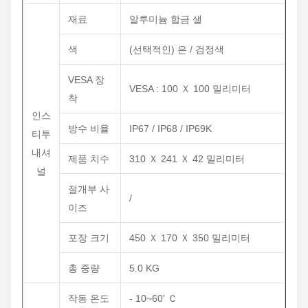
재료
알루미늄 합금 샐
색
(선택적인) 은 / 검정색
VESA 장
VESA : 100 Ｘ 100 밀리미터
착
인스
방수 비율
IP67 / IP68 / IP69K
티투
내셔
제품 치수
310 Ｘ 241 Ｘ 42 밀리미터
널
절개부 사
/
이즈
포장 크기
450 Ｘ 170 Ｘ 350 밀리미터
총 중량
5.0 KG
작동 온도
- 10~60' Ｃ