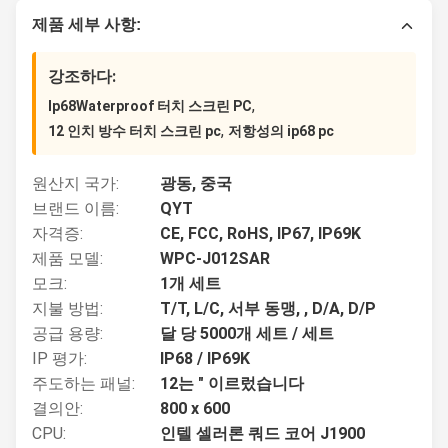
제품 세부 사항:
강조하다:
,
Ip68Waterproof 터치 스크린 PC
,
12 인치 방수 터치 스크린 pc
저항성의 ip68 pc
원산지 국가:
광동, 중국
브랜드 이름:
QYT
자격증:
CE, FCC, RoHS, IP67, IP69K
제품 모델:
WPC-J012SAR
모크:
1개 세트
지불 방법:
T/T, L/C, 서부 동맹, , D/A, D/P
공급 용량:
달 당 5000개 세트 / 세트
IP 평가:
IP68 / IP69K
주도하는 패널:
12는 " 이르렀습니다
결의안:
800 x 600
CPU:
인텔 셀러론 쿼드 코어 J1900