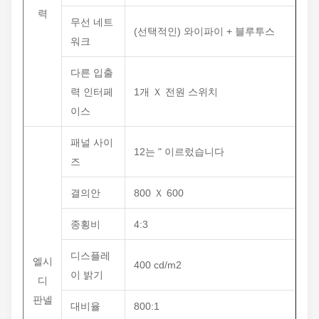
력
무선 네트
(선택적인) 와이파이 + 블루투스
워크
다른 입출
력 인터페
1개 Ｘ 전원 스위치
이스
패널 사이
12는 " 이르렀습니다
즈
결의안
800 Ｘ 600
종횡비
4:3
디스플레
엘시
400 cd/m2
이 밝기
디
판넬
대비율
800:1