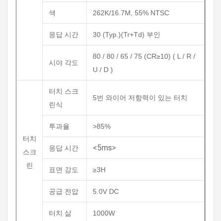
색
262K/16.7M, 55% NTSC
응답 시간
30 (Typ.)(Tr+Td) 부인
80 / 80 / 65 / 75 (CR≥10) ( L / R /
시야 각도
U / D )
터치 스크
5번 와이어 저항력이 있는 터치
린식
투과율
>85%
터치
<5ms>
응답 시간
스크
린
표면 강도
≥3H
공급 전압
5.0V DC
터치 삶
1000W