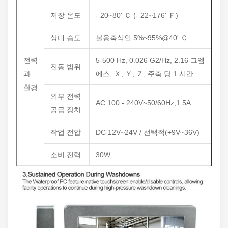
저장 온도
- 20~80' Ｃ (- 22~176' Ｆ)
상대 습도
불응축식인 5%~95%@40' Ｃ
전력
5-500 Hz, 0.026 G2/Hz, 2.16 그엠
진동 범위
과
에스, Ｘ, Ｙ, Ｚ, 주축 당 1 시간
환경
외부 전력
AC 100 - 240V~50/60Hz,1.5A
공급 장치
작업 전압
DC 12V~24V / 선택적(+9V~36V)
소비 전력
30W