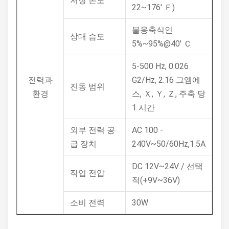
저장 온도
22~176' Ｆ)
불응축식인
상대 습도
5%~95%@40' Ｃ
5-500 Hz, 0.026
전력과
G2/Hz, 2.16 그엠에
진동 범위
환경
스, Ｘ, Ｙ, Ｚ, 주축 당
1 시간
외부 전력 공
AC 100 -
급 장치
240V~50/60Hz,1.5A
DC 12V~24V / 선택
작업 전압
적(+9V~36V)
소비 전력
30W