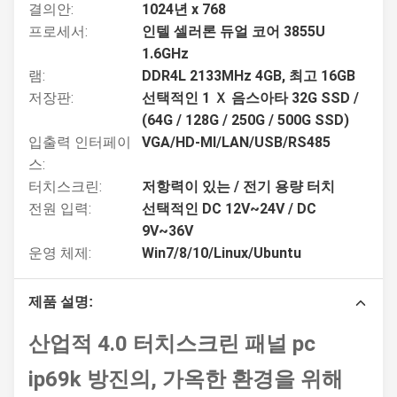
결의안:
1024년 x 768
프로세서:
인텔 셀러론 듀얼 코어 3855U
1.6GHz
램:
DDR4L 2133MHz 4GB, 최고 16GB
저장판:
선택적인 1 Ｘ 음스아타 32G SSD /
(64G / 128G / 250G / 500G SSD)
입출력 인터페이
VGA/HD-MI/LAN/USB/RS485
스:
터치스크린:
저항력이 있는 / 전기 용량 터치
전원 입력:
선택적인 DC 12V~24V / DC
9V~36V
운영 체제:
Win7/8/10/Linux/Ubuntu
제품 설명:
산업적 4.0 터치스크린 패널 pc
ip69k 방진의, 가옥한 환경을 위해