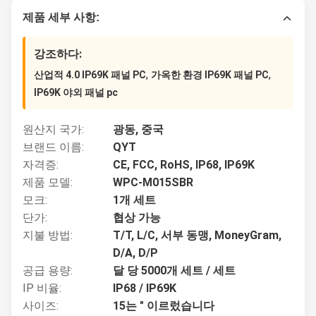
제품 세부 사항:
강조하다:
,
,
산업적 4.0 IP69K 패널 PC
가옥한 환경 IP69K 패널 PC
IP69K 야외 패널 pc
원산지 국가:
광동, 중국
브랜드 이름:
QYT
자격증:
CE, FCC, RoHS, IP68, IP69K
제품 모델:
WPC-M015SBR
모크:
1개 세트
단가:
협상 가능
지불 방법:
T/T, L/C, 서부 동맹, MoneyGram,
D/A, D/P
공급 용량:
달 당 5000개 세트 / 세트
IP 비율:
IP68 / IP69K
사이즈:
15는 " 이르렀습니다