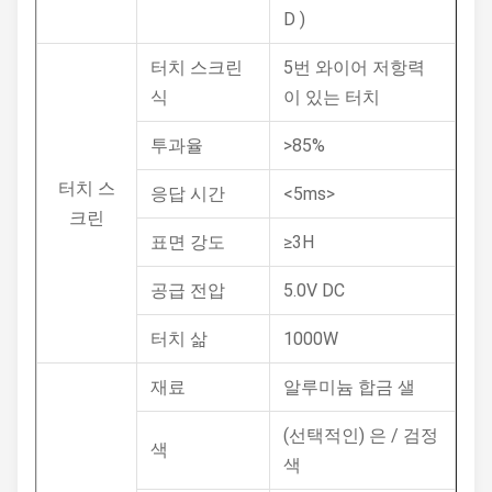
D )
터치 스크린
5번 와이어 저항력
식
이 있는 터치
투과율
>85%
터치 스
응답 시간
<5ms>
크린
표면 강도
≥3H
공급 전압
5.0V DC
터치 삶
1000W
재료
알루미늄 합금 샐
(선택적인) 은 / 검정
색
색