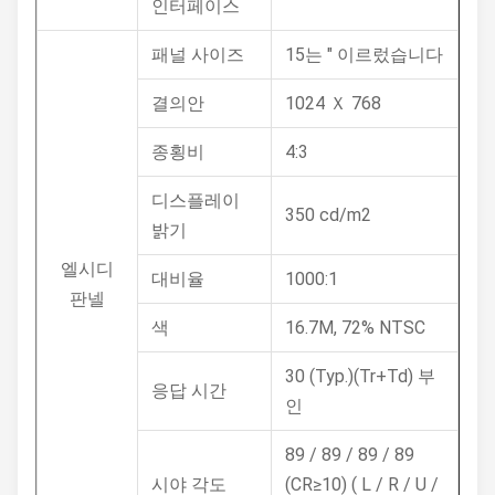
인터페이스
패널 사이즈
15는 " 이르렀습니다
결의안
1024 Ｘ 768
종횡비
4:3
디스플레이
350 cd/m2
밝기
엘시디
대비율
1000:1
판넬
색
16.7M, 72% NTSC
30 (Typ.)(Tr+Td) 부
응답 시간
인
89 / 89 / 89 / 89
시야 각도
(CR≥10) ( L / R / U /