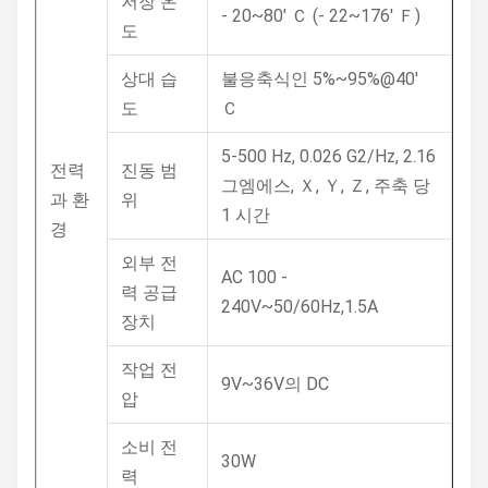
저장 온
- 20~80' Ｃ (- 22~176' Ｆ)
도
상대 습
불응축식인 5%~95%@40'
도
Ｃ
5-500 Hz, 0.026 G2/Hz, 2.16
전력
진동 범
그엠에스, Ｘ, Ｙ, Ｚ, 주축 당
과 환
위
1 시간
경
외부 전
AC 100 -
력 공급
240V~50/60Hz,1.5A
장치
작업 전
9V~36V의 DC
압
소비 전
30W
력